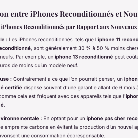
n entre iPhones Reconditionnés et No
 iPhones Reconditionnés par Rapport aux Nouveaux
le :
Les iPhones reconditionnés, tels que l'
iphone 11 recond
reconditionné
, sont généralement 30 % à 50 % moins chers
neufs. Par exemple, un
iphone 13 reconditionné
peut coûte
euros de moins qu’un modèle neuf.
luse :
Contrairement à ce que l’on pourrait penser, un
iphon
é certifié
dispose souvent d'une garantie allant de 6 mois à
comme cela est fréquent avec des appareils tels que l'
ipho
né
.
nvironnementale :
En optant pour un
iphone pas cher reco
re empreinte carbone en évitant la production d’un nouvel a
avorisent une consommation écoresponsable.