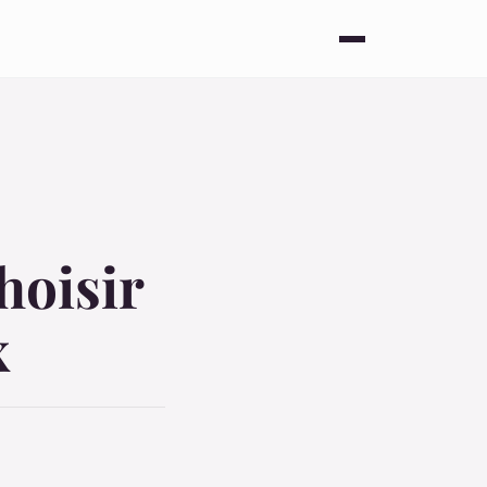
hoisir
x