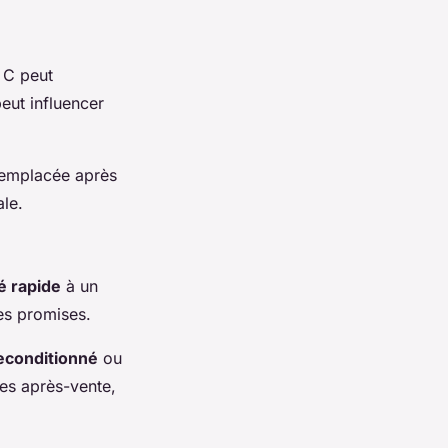
 C peut
eut influencer
 remplacée après
ale.
é rapide
à un
es promises.
reconditionné
ou
es après-vente,