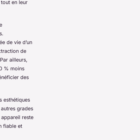
 tout en leur
e
s.
ée de vie d’un
xtraction de
ar ailleurs,
50 % moins
énéficier des
s esthétiques
s autres grades
 appareil reste
 fiable et