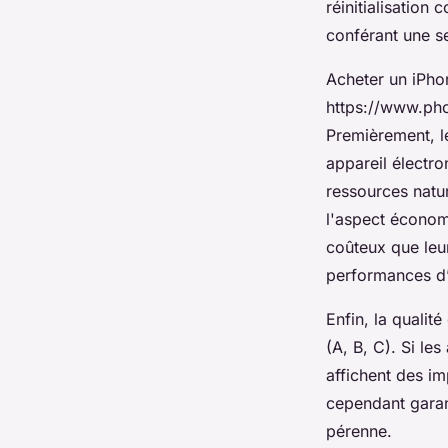
réinitialisation
conférant une s
Acheter un iPhon
https://www.pho
Premièrement, l
appareil électro
ressources natur
l'aspect économ
coûteux que leur
performances d
Enfin, la qualit
(A, B, C). Si le
affichent des im
cependant garant
pérenne.