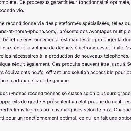
 complète. Ce processus garantit leur fonctionnalité optimale,
econde vie.
e reconditionné via des plateformes spécialisées, telles qu
ne-at-home-iphone.com/, présente des avantages multiple
e bénéfice environnemental est manifeste : prolonger la dur
nique réduit le volume de déchets électroniques et limite l’e
elles nécessaires à la production de nouveaux téléphones. P
ique séduit également. Ces produits peuvent être jusqu’à 
s équivalents neufs, offrant une solution accessible pour b
’un smartphone haut de gamme.
é des iPhones reconditionnés se classe selon plusieurs grade
s appareils de grade A présentent un état proche du neuf, le
perfections légères ou plus marquées selon le prix. Chaque
i pour un fonctionnement optimal, ce qui en fait une option