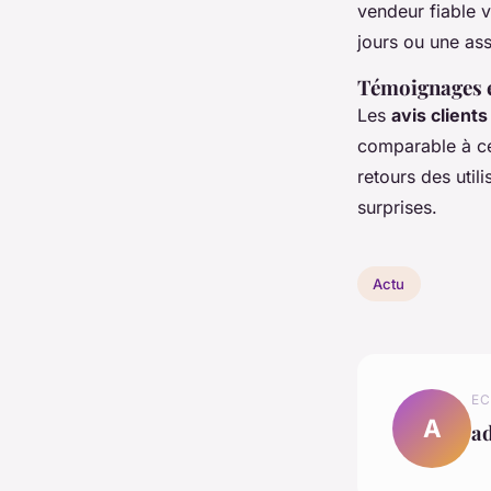
vendeur fiable 
jours ou une ass
Témoignages e
Les
avis client
comparable à cel
retours des util
surprises.
Actu
EC
A
a