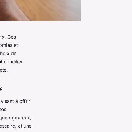
rix. Ces
nomies et
choix de
 concilier
ète.
s
isant à offrir
nes
que rigoureux,
essaire, et une