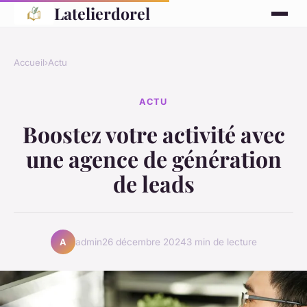
Latelierdorel
Accueil
›
Actu
ACTU
Boostez votre activité avec
une agence de génération
de leads
admin
26 décembre 2024
3 min de lecture
A