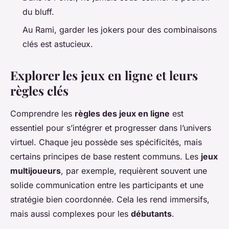
du bluff.
Au Rami, garder les jokers pour des combinaisons
clés est astucieux.
Explorer les jeux en ligne et leurs
règles clés
Comprendre les
règles des jeux en ligne
est
essentiel pour s’intégrer et progresser dans l’univers
virtuel. Chaque jeu possède ses spécificités, mais
certains principes de base restent communs. Les
jeux
multijoueurs
, par exemple, requièrent souvent une
solide communication entre les participants et une
stratégie bien coordonnée. Cela les rend immersifs,
mais aussi complexes pour les
débutants
.