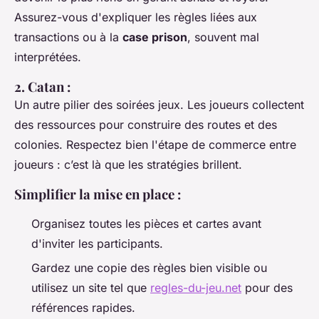
Assurez-vous d'expliquer les règles liées aux
transactions ou à la
case prison
, souvent mal
interprétées.
2. Catan :
Un autre pilier des soirées jeux. Les joueurs collectent
des ressources pour construire des routes et des
colonies. Respectez bien l'étape de commerce entre
joueurs : c’est là que les stratégies brillent.
Simplifier la mise en place :
Organisez toutes les pièces et cartes avant
d'inviter les participants.
Gardez une copie des règles bien visible ou
utilisez un site tel que
regles-du-jeu.net
pour des
références rapides.