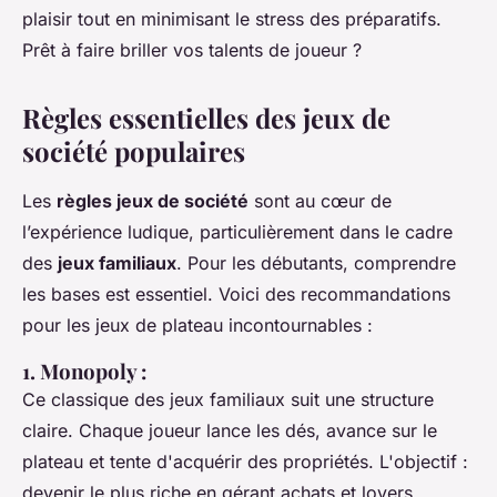
plaisir tout en minimisant le stress des préparatifs.
Prêt à faire briller vos talents de joueur ?
Règles essentielles des jeux de
société populaires
Les
règles jeux de société
sont au cœur de
l’expérience ludique, particulièrement dans le cadre
des
jeux familiaux
. Pour les débutants, comprendre
les bases est essentiel. Voici des recommandations
pour les jeux de plateau incontournables :
1. Monopoly :
Ce classique des jeux familiaux suit une structure
claire. Chaque joueur lance les dés, avance sur le
plateau et tente d'acquérir des propriétés. L'objectif :
devenir le plus riche en gérant achats et loyers.