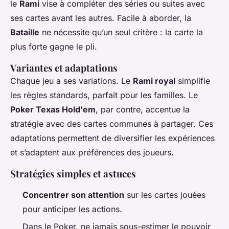
le
Rami
vise à compléter des séries ou suites avec
ses cartes avant les autres. Facile à aborder, la
Bataille
ne nécessite qu’un seul critère : la carte la
plus forte gagne le pli.
Variantes et adaptations
Chaque jeu a ses variations. Le
Rami royal
simplifie
les règles standards, parfait pour les familles. Le
Poker Texas Hold'em
, par contre, accentue la
stratégie avec des cartes communes à partager. Ces
adaptations permettent de diversifier les expériences
et s’adaptent aux préférences des joueurs.
Stratégies simples et astuces
Concentrer son attention
sur les cartes jouées
pour anticiper les actions.
Dans le Poker, ne jamais sous-estimer le pouvoir