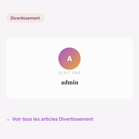
Divertissement
A
ECRIT PAR
admin
← Voir tous les articles Divertissement