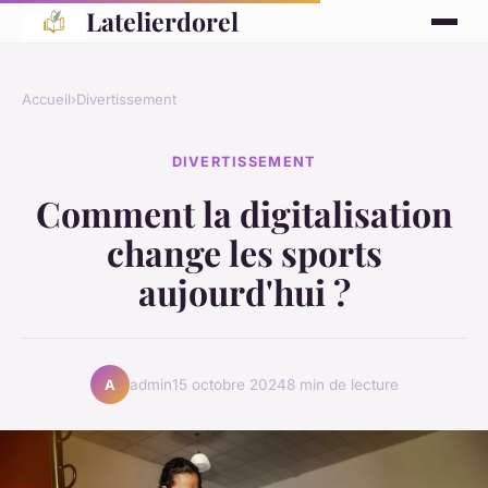
Latelierdorel
Accueil
›
Divertissement
DIVERTISSEMENT
Comment la digitalisation
change les sports
aujourd'hui ?
admin
15 octobre 2024
8 min de lecture
A