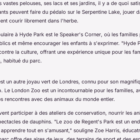
 vastes pelouses, ses lacs et ses jardins, il y a de quoi satis
ts peuvent faire du pédalo sur le Serpentine Lake, jouer d
nt courir librement dans l'herbe.
pulaire à Hyde Park est le
Speaker's Corner
, où les famille
blics et même encourager les enfants à s'exprimer.
"Hyde P
contre la culture, offrant une expérience unique pour les fam
 habitué du parc.
st un autre joyau vert de Londres, connu pour son magnifiq
o. Le
London Zoo
est un incontournable pour les familles, a
es rencontres avec des animaux du monde entier.
ent participer à des ateliers de conservation, nourrir les 
spectacles de dauphins.
"Le zoo de Regent's Park est un endr
 apprendre tout en s'amusant,"
souligne Zoe Harris, éducatr
parc offre des aires de jeux, des terrains de sport et des e