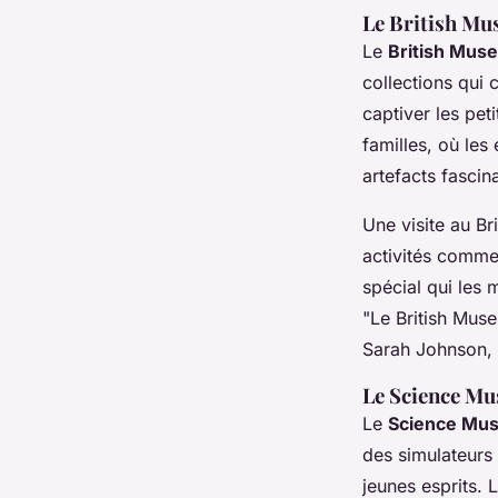
Le British M
Le
British Mus
collections qui 
captiver les pe
familles
, où les
artefacts fascin
Une visite au B
activités comme
spécial qui les
"Le British Muse
Sarah Johnson, g
Le Science M
Le
Science Mu
des simulateurs 
jeunes esprits.