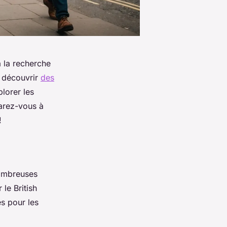
 la recherche
e découvrir
des
plorer les
parez-vous à
!
nombreuses
le British
s pour les