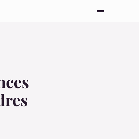
nces
dres