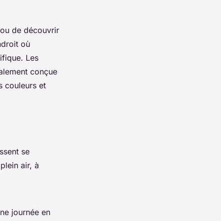
 ou de découvrir
droit où
ifique. Les
ialement conçue
s couleurs et
ssent se
lein air, à
une journée en