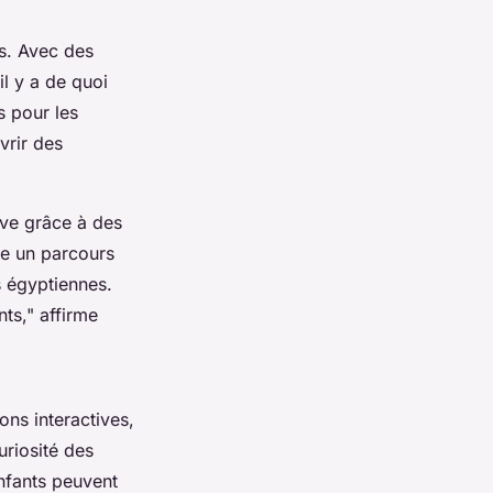
es. Avec des
il y a de quoi
s pour les
vrir des
ive grâce à des
re un parcours
s égyptiennes.
nts,"
affirme
ons interactives,
uriosité des
nfants peuvent