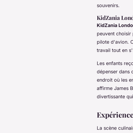
souvenirs.
KidZania Lon
KidZania Lond
peuvent choisir
pilote d'avion.
travail tout en 
Les enfants reç
dépenser dans d
endroit où les e
affirme James B
divertissante qui
Expérience
La scène culinai