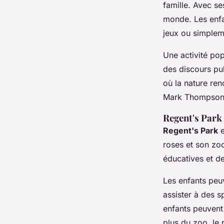
famille. Avec ses
monde. Les enfan
jeux ou simpleme
Une activité po
des discours pu
où la nature ren
Mark Thompson,
Regent's Park
Regent's Park
e
roses et son zo
éducatives et d
Les enfants peuv
assister à des 
enfants peuvent
plus du zoo, le 