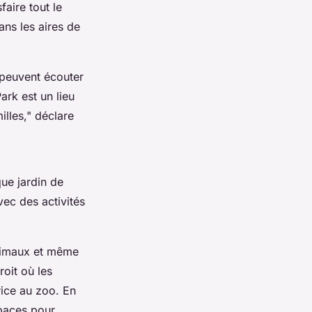
faire tout le
ans les aires de
s peuvent écouter
ark est un lieu
illes,"
déclare
ue jardin de
vec des activités
animaux et même
oit où les
ice au zoo. En
spaces pour