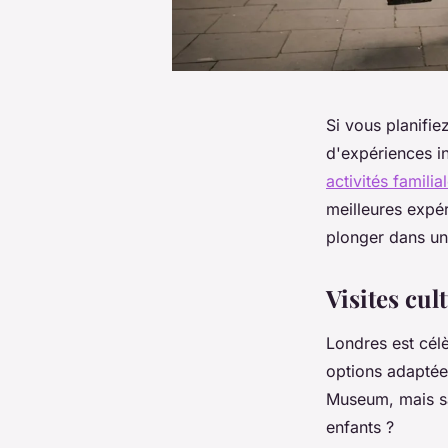
Si vous planifi
d'expériences in
activités famili
meilleures expér
plonger dans un
Visites cul
Londres est célè
options adaptées
Museum, mais sa
enfants ?